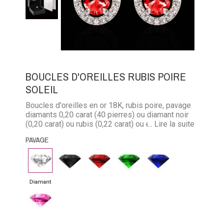
BOUCLES D'OREILLES RUBIS POIRE
SOLEIL
Boucles d'oreilles en or 18K, rubis poire, pavage
diamants 0,20 carat (40 pierres) ou diamant noir
(0,20 carat) ou rubis (0,22 carat) ou émeraude
... Lire la suite
(0,18 carat) ou saphir (0,22 carat)
PAVAGE
Diamant
Diamant
Rubis
Emeraude
Saphir
noir
bleu
Diamant
Saphir
rose