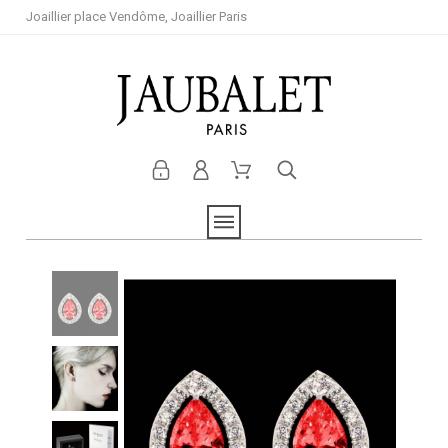
Joaillier place Vendôme, Joaillier Paris