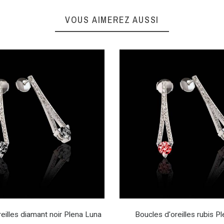
VOUS AIMEREZ AUSSI
eilles diamant noir Plena Luna
Boucles d'oreilles rubis P