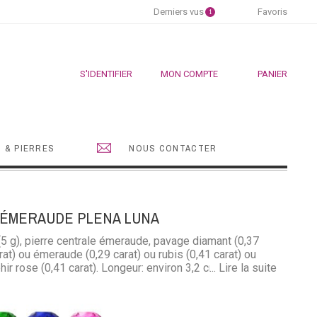
Derniers vus
Favoris
1
S'IDENTIFIER
MON COMPTE
PANIER
 & PIERRES
NOUS CONTACTER
 ÉMERAUDE PLENA LUNA
(5 g), pierre centrale émeraude, pavage diamant (0,37
rat) ou émeraude (0,29 carat) ou rubis (0,41 carat) ou
hir rose (0,41 carat). Longeur: environ 3,2 cm selon la
... Lire la suite
eraude
Saphir
Saphir