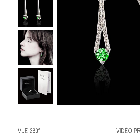
VUE 360°
VIDÉO P