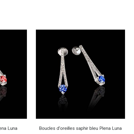
lena Luna
Boucles d'oreilles saphir bleu Plena Luna