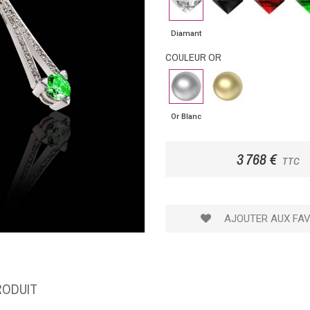
noir
Diamant
COULEUR OR
Or
Or
Blanc
Jaune
Or Blanc
3 768 €
TTC
AJOUTER AUX FAV
RODUIT