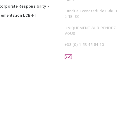
orporate Responsibility »
Lundi au vendredi de 09h00
glementation LCB-FT
à 18h30
UNIQUEMENT SUR RENDEZ-
VOUS
+33 (0) 1 53 45 54 10