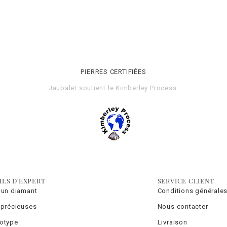
PIERRES CERTIFIÉES
Jaubalet soutient le
Kimberley Process
.
ILS D'EXPERT
SERVICE CLIENT
 un diamant
Conditions générales
 précieuses
Nous contacter
totype
Livraison