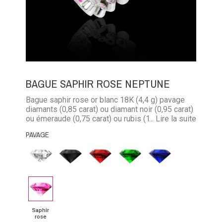
BAGUE SAPHIR ROSE NEPTUNE
Bague saphir rose or blanc 18K (4,4 g) pavage
diamants (0,85 carat) ou diamant noir (0,95 carat)
ou émeraude (0,75 carat) ou rubis (1,07 carat) ou
... Lire la suite
saphir bleu (1,07 carat) ou saphir rose (1,07
PAVAGE
carat)
Diamant
Diamant
Rubis
Emeraude
Saphir
noir
bleu
Saphir
rose
Saphir
rose