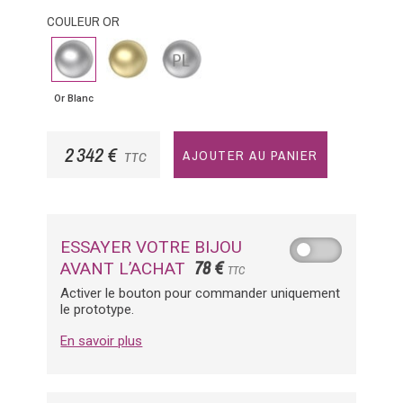
COULEUR OR
Or
Or
Platine
Blanc
Jaune
Or Blanc
2 342 €
AJOUTER AU PANIER
TTC
ESSAYER VOTRE BIJOU
78 €
AVANT L’ACHAT
TTC
Activer le bouton pour commander uniquement
le prototype.
En savoir plus