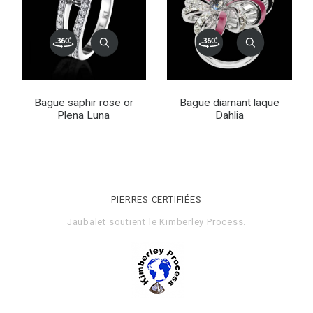
Bague saphir rose or
Bague diamant laque
Plena Luna
Dahlia
PIERRES CERTIFIÉES
Jaubalet soutient le
Kimberley Process
.