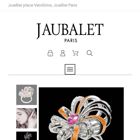
Joaillier place Vendôme, Joaillier Paris