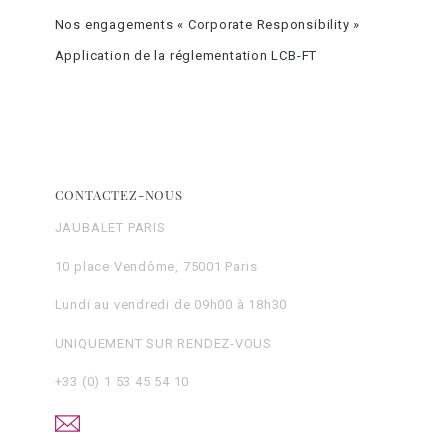
Nos engagements « Corporate Responsibility »
Application de la réglementation LCB-FT
CONTACTEZ-NOUS
JAUBALET PARIS
10 place Vendôme, 75001 Paris
Lundi au vendredi de 09h00 à 18h30
UNIQUEMENT SUR RENDEZ-VOUS
+33 (0) 1 53 45 54 10