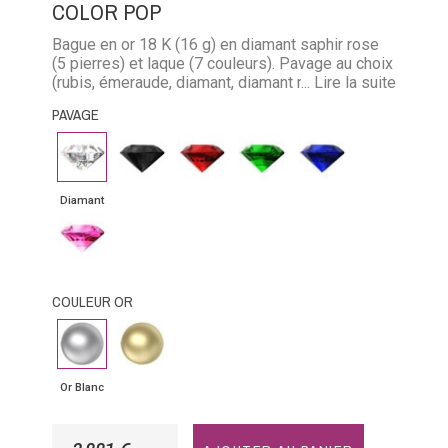
COLOR POP
Bague en or 18 K (16 g) en diamant saphir rose
(5 pierres) et laque (7 couleurs). Pavage au choix
(rubis, émeraude, diamant, diamant noir, saphir
... Lire la suite
rose, saphir bleu). Largeur: 1,6 cm
PAVAGE
Diamant
Diamant
Rubis
Emeraude
Saphir
noir
bleu
Diamant
Saphir
rose
COULEUR OR
Or
Or
Blanc
Jaune
Or Blanc