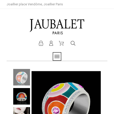
Joaillier place Vendôme, Joaillier Paris