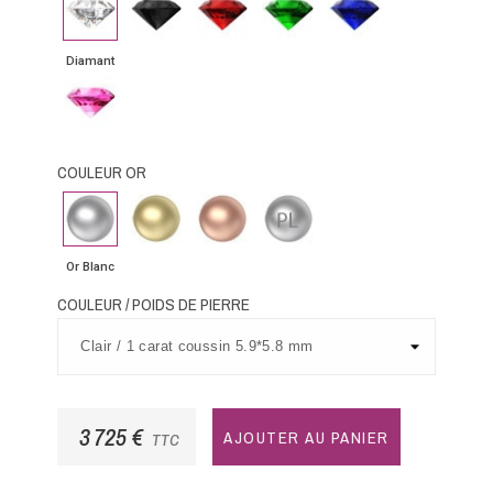
noir
bleu
Diamant
Saphir
rose
COULEUR OR
Or
Or
Or
Platine
Blanc
Jaune
Rose
Or Blanc
COULEUR / POIDS DE PIERRE
3 725 €
AJOUTER AU PANIER
TTC