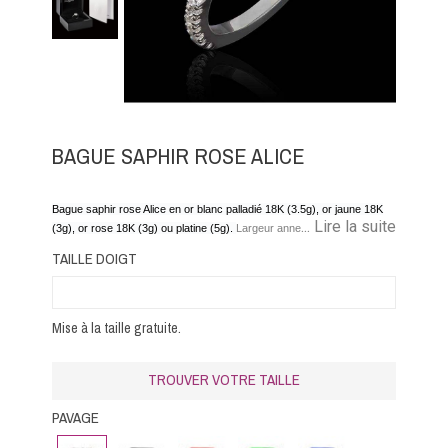
BAGUE SAPHIR ROSE ALICE
Bague saphir rose Alice en or blanc palladié 18K (3.5g), or jaune 18K
... Lire la suite
(3g), or rose 18K (3g) ou platine (5g).
Largeur anneau 1.40
mm.
Pavage diamants, diamants noir, émeraudes, rubis, saphirs bleu
TAILLE DOIGT
ou saphirs rose
Mise à la taille gratuite.
TROUVER VOTRE TAILLE
PAVAGE
Diamant
Diamant
Rubis
Emeraude
Saphir