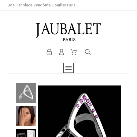
Joaillier place Vendôme, Joaillier Paris