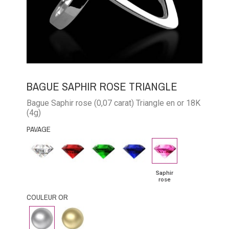
BAGUE SAPHIR ROSE TRIANGLE
Bague Saphir rose (0,07 carat) Triangle en or 18K
(4g)
PAVAGE
Diamant
Rubis
Emeraude
Saphir
Saphir
bleu
rose
Saphir
rose
COULEUR OR
Or
Or
Blanc
Jaune