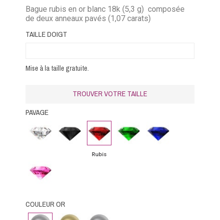
Bague rubis en or blanc 18k (5,3 g) composée
de deux anneaux pavés (1,07 carats)
TAILLE DOIGT
Mise à la taille gratuite.
TROUVER VOTRE TAILLE
PAVAGE
Diamant
Diamant
Rubis
Emeraude
Saphir
noir
bleu
Rubis
Saphir
rose
COULEUR OR
Or
Or
Platine