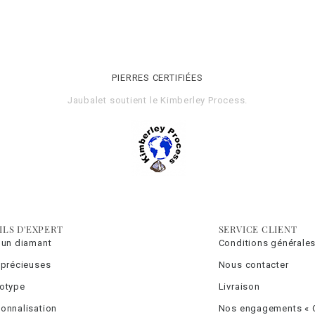
PIERRES CERTIFIÉES
Jaubalet soutient le
Kimberley Process
.
ILS D'EXPERT
SERVICE CLIENT
 un diamant
Conditions générales
 précieuses
Nous contacter
totype
Livraison
onnalisation
Nos engagements « C