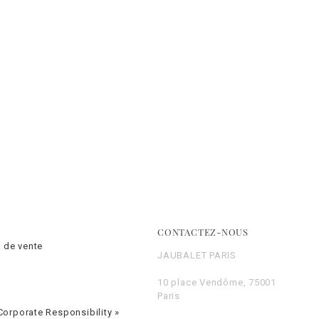
CONTACTEZ-NOUS
 de vente
JAUBALET PARIS
10 place Vendôme, 75001
Paris
orporate Responsibility »