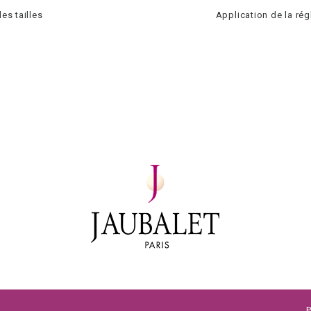
es tailles
Application de la ré