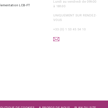
Lundi au vendredi de 09h00
glementation LCB-FT
à 18h30
UNIQUEMENT SUR RENDEZ-
VOUS
+33 (0) 1 53 45 54 10
POLITIQUE DE COOKIES
A PROPOS DE NOUS
PLAN DU SITE