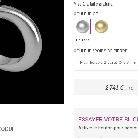
Mise à la taille gratuite.
COULEUR OR
Or
Or
Blanc
Jaune
Or Blanc
COULEUR / POIDS DE PIERRE
2 741 €
TTC
ESSAYER VOTRE BIJO
RODUIT
Activer le bouton pour comm