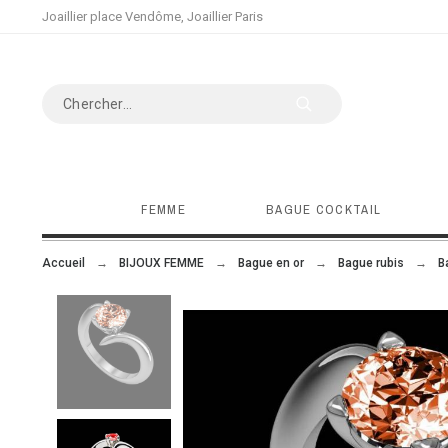
Joaillier place Vendôme, Joaillier Paris
FEMME
BAGUE COCKTAIL
Accueil
BIJOUX FEMME
Bague en or
Bague rubis
B