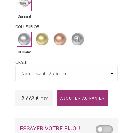
Diamant
COULEUR OR
Or
Or
Or
Platine
Blanc
Jaune
Rose
Or Blanc
OPALE
2 772 €
AJOUTER AU PANIER
TTC
ESSAYER VOTRE BIJOU