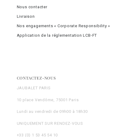
Nous contacter
Livraison
Nos engagements « Corporate Responsibility »
Application de la réglementation LCB-FT
CONTACTEZ-NOUS
JAUBALET PARIS
10 place Vendôme, 75001 Paris
Lundi au vendredi de 09h00 à 18h30
UNIQUEMENT SUR RENDEZ-VOUS
+33 (0) 1 53 45 54 10