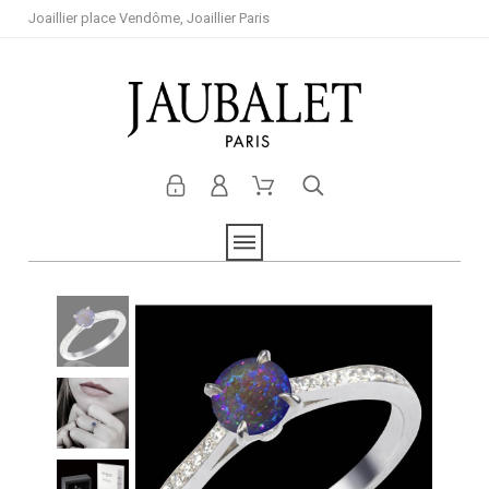
Joaillier place Vendôme, Joaillier Paris