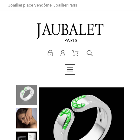
Joaillier place Vendôme, Joaillier Paris