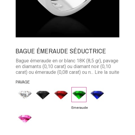
BAGUE ÉMERAUDE SÉDUCTRICE
Bague émeraude en or blanc 18K (8,5 gr), pavage
en diamants (0,10 carat) ou diamant noir (0,10
carat) ou émeraude (0,08 carat) ou rubis (0,11
... Lire la suite
carat) ou saphir bleu (0,11 carat) ou saphir bleu
PAVAGE
(0,11 carat)
Diamant
Diamant
Rubis
Emeraude
Saphir
noir
bleu
Emeraude
Saphir
rose