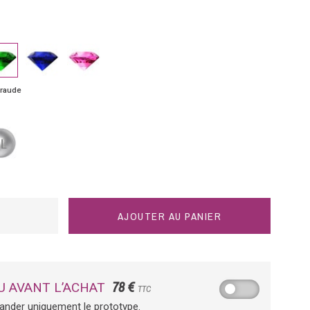
eraude
Saphir
Saphir
bleu
rose
raude
tine
AJOUTER AU PANIER
78 €
U AVANT L’ACHAT
TTC
ander uniquement le prototype.