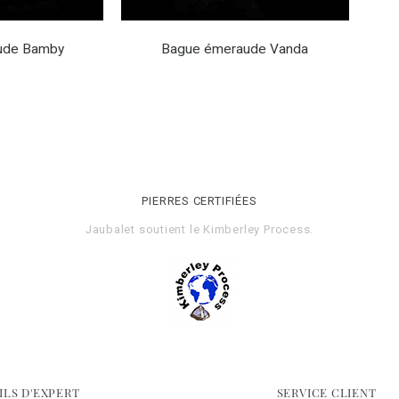
ude Bamby
Bague émeraude Vanda
PIERRES CERTIFIÉES
Jaubalet soutient le
Kimberley Process
.
ILS D'EXPERT
SERVICE CLIENT