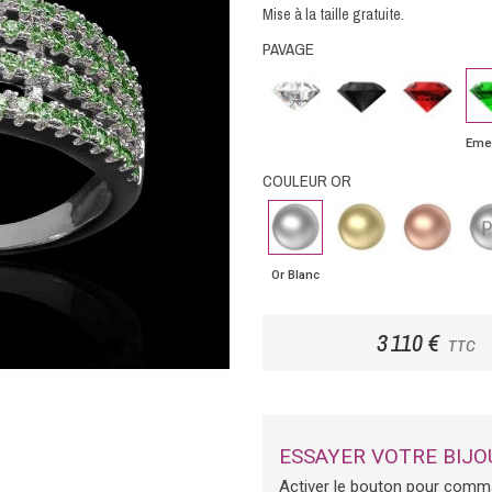
Mise à la taille gratuite.
PAVAGE
Diamant
Diamant
Rubis
Em
noir
Eme
COULEUR OR
Or
Or
Or
Pla
Blanc
Jaune
Rose
Or Blanc
3 110 €
TTC
ESSAYER VOTRE BIJO
Activer le bouton pour comm