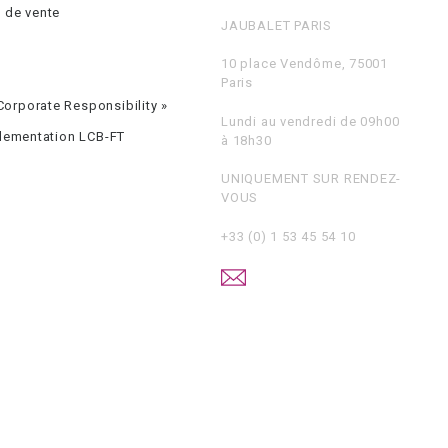
 de vente
JAUBALET PARIS
10 place Vendôme, 75001
Paris
orporate Responsibility »
Lundi au vendredi de 09h00
glementation LCB-FT
à 18h30
UNIQUEMENT SUR RENDEZ-
VOUS
+33 (0) 1 53 45 54 10