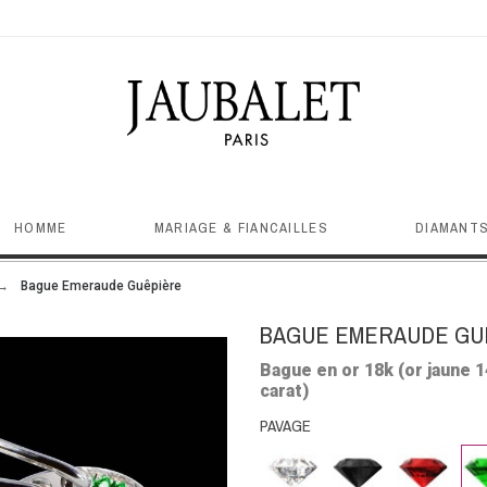
HOMME
MARIAGE & FIANCAILLES
DIAMANTS
Bague Emeraude Guêpière
BAGUE EMERAUDE GU
Bague en or 18k (or jaune 1
carat)
PAVAGE
Diamant
Diamant
Rubis
Em
noir