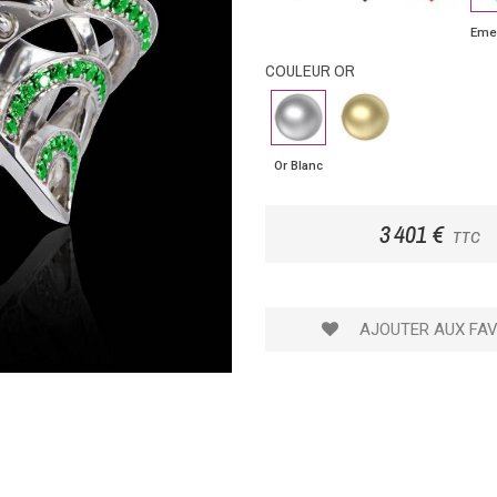
Eme
COULEUR OR
Or
Or
Blanc
Jaune
Or Blanc
3 401 €
TTC
AJOUTER AUX FAV