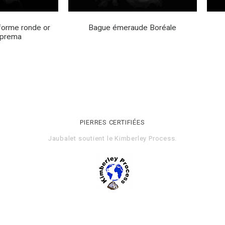
orme ronde or
Bague émeraude Boréale
uprema
PIERRES CERTIFIÉES
Jaubalet soutient le
Kimberley Process
.