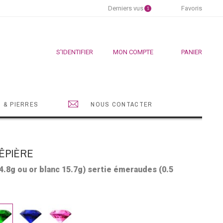
Derniers vus
Favoris
1
S'IDENTIFIER
MON COMPTE
PANIER
 & PIERRES
NOUS CONTACTER
ÊPIÈRE
4.8g ou or blanc 15.7g) sertie émeraudes (0.5
eraude
Saphir
Saphir
bleu
rose