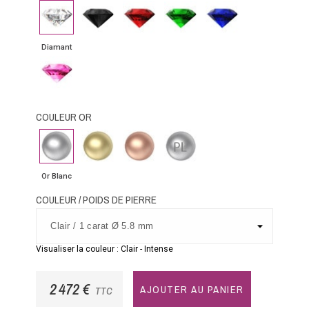
Diamant
Diamant
Rubis
Emeraude
Saphir
noir
bleu
Diamant
Saphir
rose
COULEUR OR
Or
Or
Or
Platine
Blanc
Jaune
Rose
Or Blanc
COULEUR / POIDS DE PIERRE
Visualiser la couleur :
Clair
-
Intense
2 472 €
AJOUTER AU PANIER
TTC