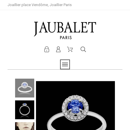
Joaillier place Vendôme, Joaillier Paris