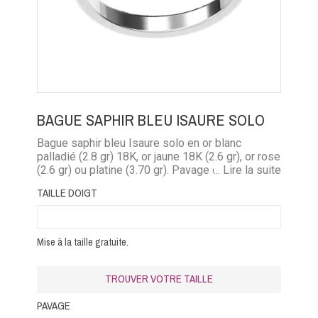
BAGUE SAPHIR BLEU ISAURE SOLO
Bague saphir bleu Isaure solo en or blanc
palladié (2.8 gr) 18K, or jaune 18K (2.6 gr), or rose
(2.6 gr) ou platine (3.70 gr). Pavage diamants
... Lire la suite
(0.08 carat) diamant noir (0.08 carat), rubis (0.09
TAILLE DOIGT
carat) émeraude (0.06 carat) saphir bleu (0.09
carat), saphir rose (0.09 carat).
Mise à la taille gratuite.
TROUVER VOTRE TAILLE
PAVAGE