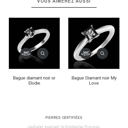
VOUS AIMEREZ AUSSI
Bague diamant noir or
Bague Diamant noir My
Elodie
Love
PIERRES CERTIFIÉES
Jaubalet soutient le
Kimberley Process
.