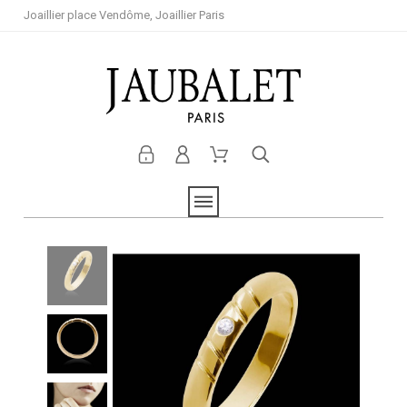
Joaillier place Vendôme, Joaillier Paris