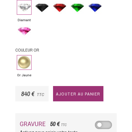
Diamant
Diamant
Rubis
Emeraude
Saphir
noir
bleu
Diamant
Saphir
rose
COULEUR OR
Or
Jaune
Or Jaune
840 €
AJOUTER AU PANIER
TTC
50 €
GRAVURE
TTC