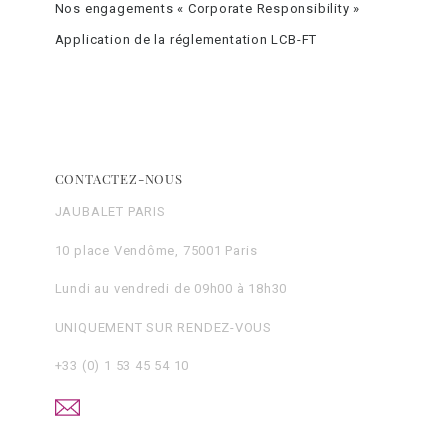
Nos engagements « Corporate Responsibility »
Application de la réglementation LCB-FT
CONTACTEZ-NOUS
JAUBALET PARIS
10 place Vendôme, 75001 Paris
Lundi au vendredi de 09h00 à 18h30
UNIQUEMENT SUR RENDEZ-VOUS
+33 (0) 1 53 45 54 10