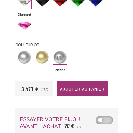
noir
bleu
Diamant
Saphir
rose
COULEUR OR
Or
Or
Platine
Blanc
Jaune
Platine
3 511 €
AJOUTER AU PANIER
TTC
ESSAYER VOTRE BIJOU
78 €
AVANT L’ACHAT
TTC