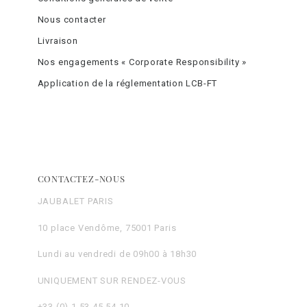
Nous contacter
Livraison
Nos engagements « Corporate Responsibility »
Application de la réglementation LCB-FT
CONTACTEZ-NOUS
JAUBALET PARIS
10 place Vendôme, 75001 Paris
Lundi au vendredi de 09h00 à 18h30
UNIQUEMENT SUR RENDEZ-VOUS
+33 (0) 1 53 45 54 10