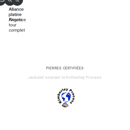
Alliance
Alliance
platine
platine
Florence
Angela
tour
complet
PIERRES CERTIFIÉES
Jaubalet soutient le
Kimberley Process
.