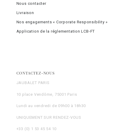
Nous contacter
Livraison
Nos engagements « Corporate Responsibility »
Application de la réglementation LCB-FT
CONTACTEZ-NOUS
JAUBALET PARIS
10 place Vendôme, 75001 Paris
Lundi au vendredi de 09h00 à 18h30
UNIQUEMENT SUR RENDEZ-VOUS
+33 (0) 1 53 45 54 10