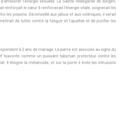
d’améliorer l’énergie sexuelle. La Sainte Hildegarde de Bingen,
t renforçait le cœur. Il renforcerait l’énergie vitale, soignerait les
re les poisons. Déconseillé aux jaloux et aux colériques, il serait
rait de lutter contre la fatigue et l’apathie et de purifier les
respondent à 2 ans de mariage. La pierre est associée au signe du
tif tsavorite comme un puissant talisman protecteur contre les
. Il éloigne la mélancolie, et sur la porte il évite les intrusions