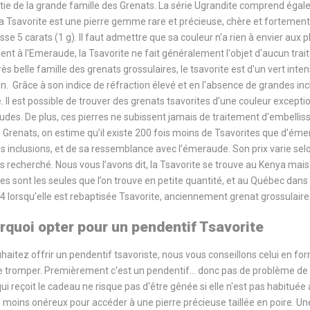
rtie de la grande famille des Grenats. La série Ugrandite comprend égale
La Tsavorite est une pierre gemme rare et précieuse, chère et fortement c
sse 5 carats (1 g). Il faut admettre que sa couleur n'a rien à envier au
ent à l'Emeraude, la Tsavorite ne fait généralement l'objet d'aucun trai
très belle famille des grenats grossulaires, le tsavorite est d'un vert 
n.
Grâce à son indice de réfraction élevé et en l'absence de grandes incl
ie. Il est possible de trouver des grenats tsavorites d'une couleur excepti
des. De plus, ces pierres ne subissent jamais de traitement d'embellisse
 Grenats, on estime qu’il existe 200 fois moins de Tsavorites que d’émer
s inclusions, et de sa ressemblance avec l’émeraude. Son prix varie selon 
ès recherché. Nous vous l’avons dit, la Tsavorite se trouve au Kenya mai
lles sont les seules que l’on trouve en petite quantité, et au Québec dans
4 lorsqu’elle est rebaptisée Tsavorite, anciennement grenat grossulaire
rquoi opter pour un pendentif Tsavorite
haitez offrir un pendentif tsavoriste, nous vous conseillons celui en fo
 tromper. Premièrement c'est un pendentif… donc pas de problème de taill
i reçoit le cadeau ne risque pas d'être gênée si elle n'est pas habituée à
 moins onéreux pour accéder à une pierre précieuse taillée en poire. Une bo