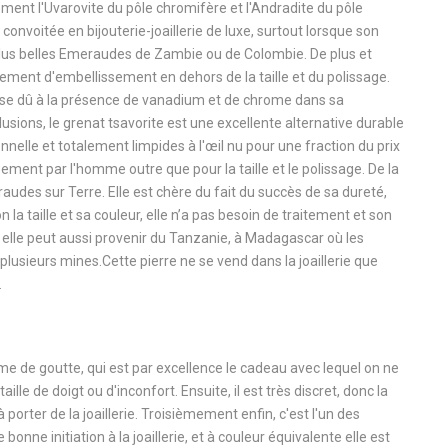
ment l'Uvarovite du pôle chromifère et l'Andradite du pôle
onvoitée en bijouterie-joaillerie de luxe, surtout lorsque son
x plus belles Emeraudes de Zambie ou de Colombie. De plus et
tement d'embellissement en dehors de la taille et du polissage.
intense dû à la présence de vanadium et de chrome dans sa
usions, le grenat tsavorite est une excellente alternative durable
onnelle et totalement limpides à l'œil nu pour une fraction du prix
ment par l'homme outre que pour la taille et le polissage. De la
audes sur Terre. Elle est chère du fait du succès de sa dureté,
la taille et sa couleur, elle n’a pas besoin de traitement et son
s elle peut aussi provenir du Tanzanie, à Madagascar où les
 plusieurs mines.Cette pierre ne se vend dans la joaillerie que
.
rme de goutte, qui est par excellence le cadeau avec lequel on ne
e de doigt ou d'inconfort. Ensuite, il est très discret, donc la
 porter de la joaillerie. Troisièmement enfin, c'est l'un des
nne initiation à la joaillerie, et à couleur équivalente elle est