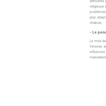
difficulté
religieuse 
problèmes d
plus adapt
chakras.
- Le pen
Le mois de
Verseau ai
influences 
malveillant