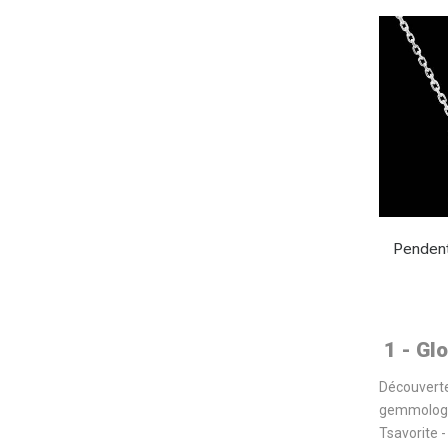
Pendenti
1 - Gl
Découverte
gemmologue
Tsavorite 