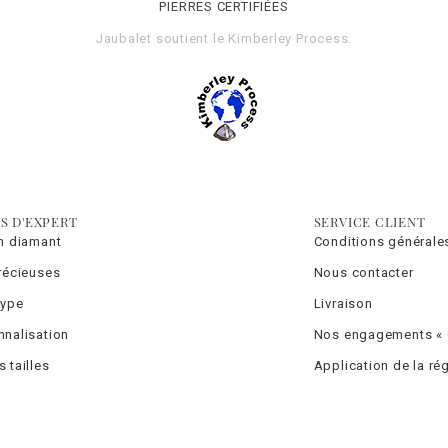
PIERRES CERTIFIÉES
Jaubalet soutient le
Kimberley Process
.
S D'EXPERT
SERVICE CLIENT
un diamant
Conditions générale
précieuses
Nous contacter
type
Livraison
nnalisation
Nos engagements « C
 tailles
Application de la r