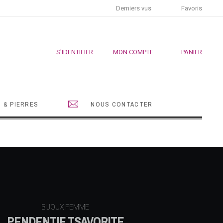
Derniers vus
Favoris
S'IDENTIFIER
MON COMPTE
PANIER
 & PIERRES
NOUS CONTACTER
BIJOUX FEMME
PENDENTIF TSAVORITE