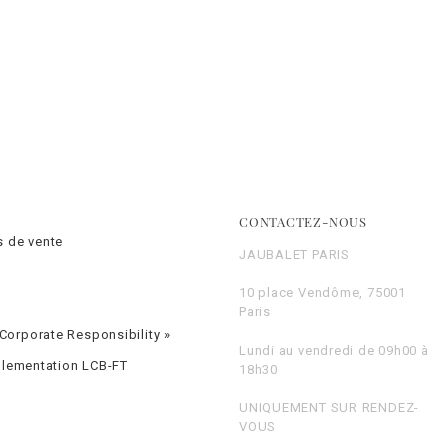
CONTACTEZ-NOUS
s de vente
JAUBALET PARIS
10 place Vendôme, 75001
Paris
orporate Responsibility »
Lundi au vendredi de 09h00 à
églementation LCB-FT
18h30
UNIQUEMENT SUR RENDEZ-
VOUS