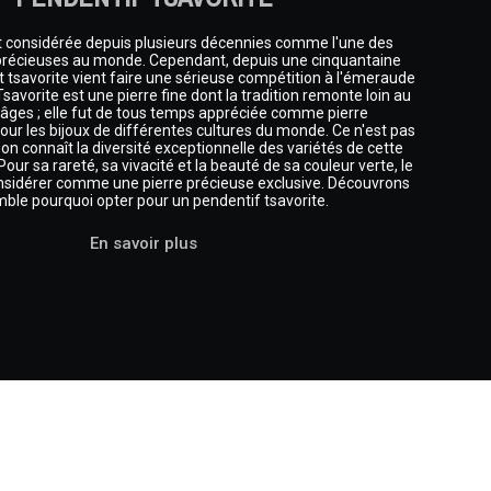
 considérée depuis plusieurs décennies comme l'une des
s précieuses au monde. Cependant, depuis une cinquantaine
t tsavorite vient faire une sérieuse compétition à l'émeraude
 Tsavorite est une pierre fine dont la tradition remonte loin au
 âges ; elle fut de tous temps appréciée comme pierre
ur les bijoux de différentes cultures du monde. Ce n'est pas
on connaît la diversité exceptionnelle des variétés de cette
Pour sa rareté, sa vivacité et la beauté de sa couleur verte, le
onsidérer comme une pierre précieuse exclusive. Découvrons
ble pourquoi opter pour un pendentif tsavorite.
En savoir plus