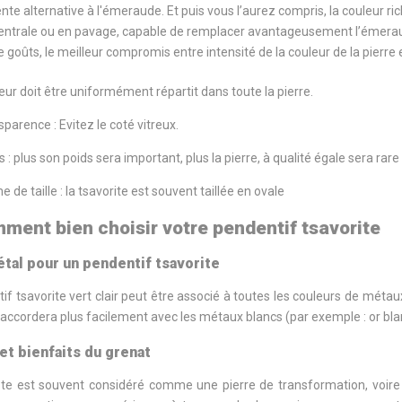
nte alternative à l'émeraude. Et puis vous l’aurez compris, la couleur rich
centrale ou en pavage, capable de remplacer avantageusement l’émeraude
 goûts, le meilleur compromis entre intensité de la couleur de la pierre 
eur doit être uniformément répartit dans toute la pierre.
sparence : Evitez le coté vitreux.
s : plus son poids sera important, plus la pierre, à qualité égale sera ra
e de taille : la tsavorite est souvent taillée en ovale
mment bien choisir votre pendentif tsavorite
étal pour un pendentif tsavorite
f tsavorite vert clair peut être associé à toutes les couleurs de métaux
’accordera plus facilement avec les métaux blancs (par exemple : or blan
 et bienfaits du grenat
ste est souvent considéré comme une pierre de transformation, voire d