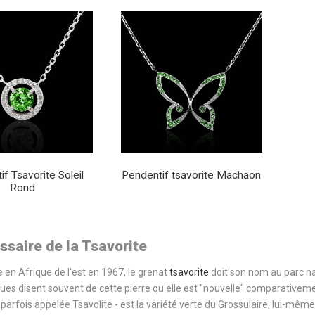
f Tsavorite Soleil
Pendentif tsavorite Machaon
Rond
ossaire de la Tsavorite
 en Afrique de l'est en 1967, le grenat
tsavorite
doit son nom au parc na
s disent souvent de cette pierre qu'elle est ''nouvelle'' comparativemen
- parfois appelée Tsavolite - est la variété verte du Grossulaire, lui-m