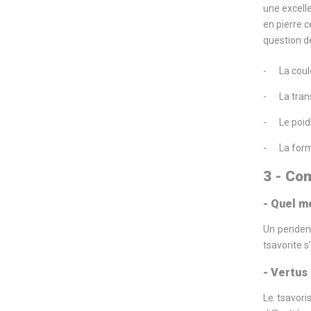
une excelle
en pierre 
question de
-
La coul
-
La tran
-
Le poid
-
La form
3 - Co
- Quel m
Un pendenti
tsavorite s
- Vertus
Le tsavori