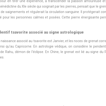
s pour en tirer une expérience, à transcender la passion amoureuse et 
bénédictine du XIe siècle qui soignait par les pierres, pensait que le grena
e saignements et régulerait la circulation sanguine. Il protégerait cont
é pour les personnes calmes et posées. Cette pierre énergisante permett
dentif tsavorite associé au signe astrologique
 naissance associé au tsavorite est Janvier, et les noces de grenat cor
nsi qu’au Capricorne. En astrologie védique, on considère le penden
de Rahu, démon de l’éclipse. En Chine, le grenat est lié au signe du Rat
es.