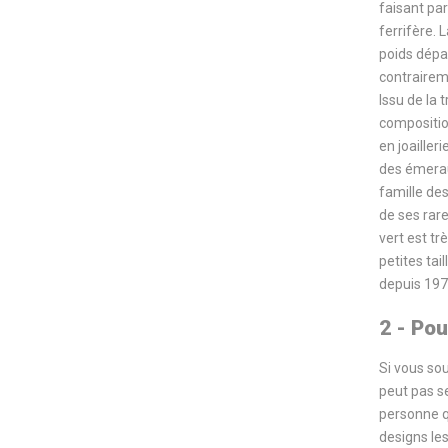
faisant pa
ferrifère. 
poids dépa
contrairem
Issu de la 
compositio
en joailler
des émerau
famille des
de ses rare
vert est tr
petites tai
depuis 197
2 - Pou
Si vous sou
peut pas se
personne qu
designs les