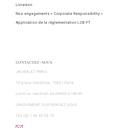
Livraison
Nos engagements « Corporate Responsibility »
Application de la réglementation LCB-FT
CONTACTEZ-NOUS
JAUBALET PARIS
10 place Vendôme, 75001 Paris
Lundi au vendredi de 09h00 à 18h30
UNIQUEMENT SUR RENDEZ-VOUS
+33 (0) 1 53 45 54 10