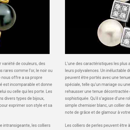
r variété de couleurs, des
L'une des caractéristiques les plus 
s rares comme l'or, le noir ou
leurs polyvalences. Un inéluctable du
e nous offre a sa propre
peuvent être portés avec une tenue
cré est incomparable et donne
spéciale, telle qu'un mariage ou un
elui ou celle qui les porte. Les
rehausser une tenue décontractée e
ns divers types de bijoux,
sophistiquée. Qu'il s'agisse d'une r
 pour exprimer son style et sa
simple chemisier blanc, un collier d
note de grâce et de glamour à votre
 intransigeante, les colliers
Les colliers de perles peuvent être 