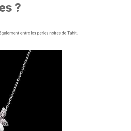
es ?
également entre les perles noires de Tahiti,