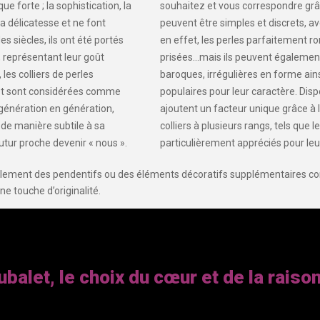
 forte ; la sophistication, la
souhaitez et vous correspondre grâce
 la délicatesse et ne font
peuvent être simples et discrets, a
s siècles, ils ont été portés
en effet, les perles parfaitement ro
 représentant leur goût
prisées…mais ils peuvent également 
 les colliers de perles
baroques, irrégulières en forme ains
 et sont considérées comme
populaires pour leur caractère. Dis
 génération en génération,
ajoutent un facteur unique grâce à l
de manière subtile à sa
colliers à plusieurs rangs, tels que l
futur proche devenir « nous ».
particulièrement appréciés pour leu
galement des pendentifs ou des éléments décoratifs supplémentaires c
ne touche d’originalité.
ubalet, le choix du cœur et de la raiso