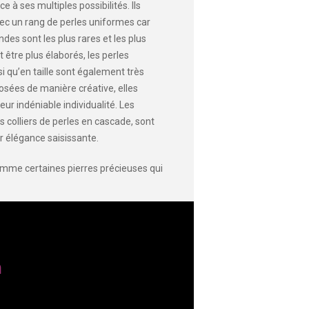
 à ses multiples possibilités. Ils
vec un rang de perles uniformes car
ndes sont les plus rares et les plus
être plus élaborés, les perles
i qu’en taille sont également très
posées de manière créative, elles
eur indéniable individualité. Les
es colliers de perles en cascade, sont
r élégance saisissante.
omme certaines pierres précieuses qui
n