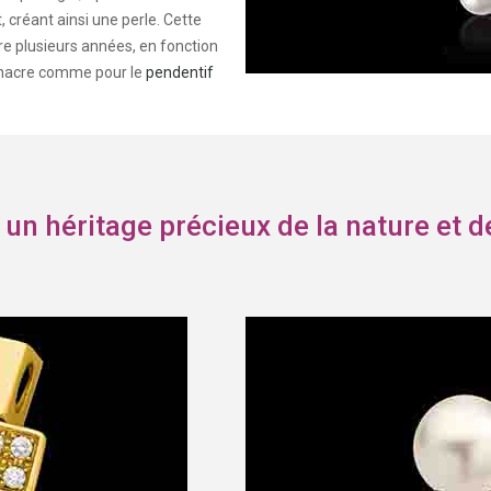
, créant ainsi une perle. Cette
re plusieurs années, en fonction
 la nacre comme pour le
pendentif
, un héritage précieux de la nature et d