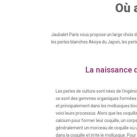
Où 
Jaubalet Paris vous propose un large choix de
les perles blanches Akoya du Japon, les perl
La naissance 
Les perles de culture sont nées de l'ingéni
ce sont des gemmes organiques formées da
et principalement dans les mollusques bival
voici leurs processus. Alors que les coqui
calcium pour former leur coquille, un cor
généralement un morceau de coquille ou 
dans la coquille et irrite le mollusque. Pour