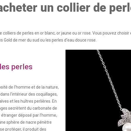
acheter un collier de perl
 colliers de perles en or blanc, or jaune ou or rose. Vous pouvez choisir 
es Gold de mer du sud ou les perles d'eau douce rose.
des perles
osité de l'homme et de la nature,
ns l'intérieur des coquillages,
ves et les huîtres perlières. En
llages secrètent du carbonate de
ps étranger déposé par l’homme,
une sphère de nacre pénètre
 se protéger, il produit des