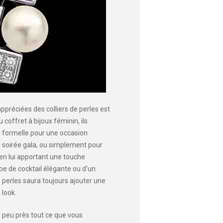
appréciées des colliers de perles est
 coffret à bijoux féminin, ils
 formelle pour une occasion
e soirée gala, ou simplement pour
n lui apportant une touche
obe de cocktail élégante ou d'un
e perles saura toujours ajouter une
 look.
à peu près tout ce que vous