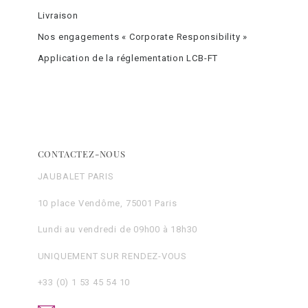
Livraison
Nos engagements « Corporate Responsibility »
Application de la réglementation LCB-FT
CONTACTEZ-NOUS
JAUBALET PARIS
10 place Vendôme, 75001 Paris
Lundi au vendredi de 09h00 à 18h30
UNIQUEMENT SUR RENDEZ-VOUS
+33 (0) 1 53 45 54 10